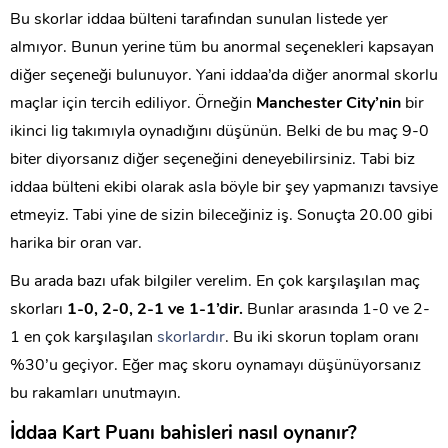
Bu skorlar iddaa bülteni tarafından sunulan listede yer
almıyor. Bunun yerine tüm bu anormal seçenekleri kapsayan
diğer seçeneği bulunuyor. Yani iddaa’da diğer anormal skorlu
maçlar için tercih ediliyor. Örneğin
Manchester City’nin
bir
ikinci lig takımıyla oynadığını düşünün. Belki de bu maç 9-0
biter diyorsanız diğer seçeneğini deneyebilirsiniz. Tabi biz
iddaa bülteni ekibi olarak asla böyle bir şey yapmanızı tavsiye
etmeyiz. Tabi yine de sizin bileceğiniz iş. Sonuçta 20.00 gibi
harika bir oran var.
Bu arada bazı ufak bilgiler verelim. En çok karşılaşılan maç
skorları
1-0, 2-0, 2-1 ve 1-1’dir.
Bunlar arasında 1-0 ve 2-
1 en çok karşılaşılan
skorlardır
. Bu iki skorun toplam oranı
%30’u geçiyor. Eğer maç skoru oynamayı düşünüyorsanız
bu rakamları unutmayın.
İddaa Kart Puanı bahisleri nasıl oynanır?