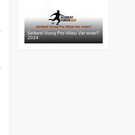
MILLI PIYANGO
a
Serbest Vuruş Pro Hilesi Var mıdır?
2024
n
m
a
.