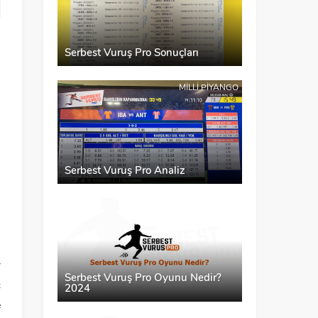
Serbest Vuruş Pro Sonuçları
MILLI PIYANGO
Serbest Vuruş Pro Analiz
MILLI PIYANGO
ı
r
Serbest Vuruş Pro Oyunu Nedir?
ç
2024
e