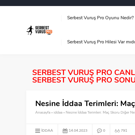
Serbest Vuruş Pro Oyunu Nedir?
Serbest Vuruş Pro Hilesi Var mıd
SERBEST VURUŞ PRO CANLI 
SERBEST VURUŞ PRO SONUÇ
Nesine İddaa Terimleri: M
Anasayfa
»
iddaa
»
Nesine İddaa Terimleri: Maç Skoru Diğer N
IDDAA
14.04.2023
0
791