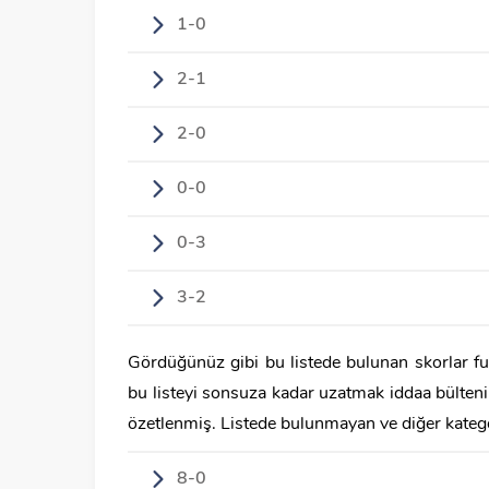
1-0
2-1
2-0
0-0
0-3
3-2
Gördüğünüz gibi bu listede bulunan skorlar fut
bu listeyi sonsuza kadar uzatmak iddaa bültenin
özetlenmiş. Listede bulunmayan ve diğer katego
8-0