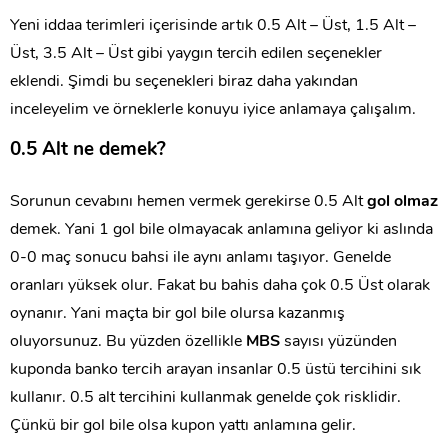
Yeni iddaa terimleri içerisinde artık 0.5 Alt – Üst, 1.5 Alt –
Üst, 3.5 Alt – Üst gibi yaygın tercih edilen seçenekler
eklendi. Şimdi bu seçenekleri biraz daha yakından
inceleyelim ve örneklerle konuyu iyice anlamaya çalışalım.
0.5 Alt ne demek?
Sorunun cevabını hemen vermek gerekirse 0.5 Alt
gol olmaz
demek. Yani 1 gol bile olmayacak anlamına geliyor ki aslında
0-0 maç sonucu bahsi ile aynı anlamı taşıyor. Genelde
oranları yüksek olur. Fakat bu bahis daha çok 0.5 Üst olarak
oynanır. Yani maçta bir gol bile olursa kazanmış
oluyorsunuz. Bu yüzden özellikle
MBS
sayısı yüzünden
kuponda banko tercih arayan insanlar 0.5 üstü tercihini sık
kullanır. 0.5 alt tercihini kullanmak genelde çok risklidir.
Çünkü bir gol bile olsa kupon yattı anlamına gelir.