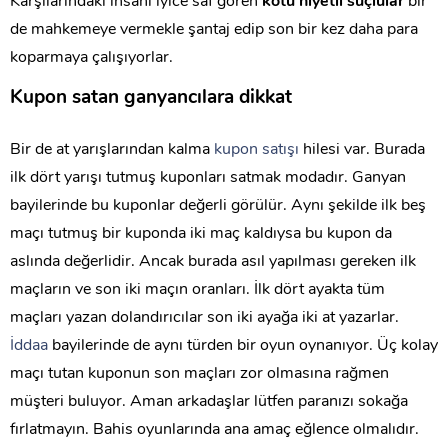
Karşılarındaki insanı iyice saf gören
kötü niyetli suçlular
bir
de mahkemeye vermekle şantaj edip son bir kez daha para
koparmaya çalışıyorlar.
Kupon satan ganyancılara dikkat
Bir de at yarışlarından kalma
kupon satışı
hilesi var. Burada
ilk dört yarışı tutmuş kuponları satmak modadır. Ganyan
bayilerinde bu kuponlar değerli görülür. Aynı şekilde ilk beş
maçı tutmuş bir kuponda iki maç kaldıysa bu kupon da
aslında değerlidir. Ancak burada asıl yapılması gereken ilk
maçların ve son iki maçın oranları. İlk dört ayakta tüm
maçları yazan dolandırıcılar son iki ayağa iki at yazarlar.
İddaa
bayilerinde de aynı türden bir oyun oynanıyor. Üç kolay
maçı tutan kuponun son maçları zor olmasına rağmen
müşteri buluyor. Aman arkadaşlar lütfen paranızı sokağa
fırlatmayın. Bahis oyunlarında ana amaç eğlence olmalıdır.