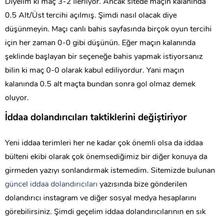
Diyelim ki maç 3-2 ilerliyor. Ancak sitede maçın kalanında
0.5 Alt/Üst tercihi açılmış. Şimdi nasıl olacak diye
düşünmeyin. Maçı canlı bahis sayfasında birçok oyun tercihi
için her zaman 0-0 gibi düşünün. Eğer maçın kalanında
şeklinde başlayan bir seçeneğe bahis yapmak istiyorsanız
bilin ki maç 0-0 olarak kabul ediliyordur. Yani maçın
kalanında 0.5 alt maçta bundan sonra gol olmaz demek
oluyor.
İddaa dolandırıcıları taktiklerini değiştiriyor
Yeni iddaa terimleri her ne kadar çok önemli olsa da iddaa
bülteni ekibi olarak çok önemsediğimiz bir diğer konuya da
girmeden yazıyı sonlandırmak istemedim. Sitemizde bulunan
güncel iddaa dolandırıcıları
yazısında bize gönderilen
dolandırıcı instagram ve diğer sosyal medya hesaplarını
görebilirsiniz. Şimdi geçelim iddaa dolandırıcılarının en sık