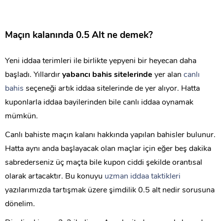
Maçın kalanında 0.5 Alt ne demek?
Yeni iddaa terimleri ile birlikte yepyeni bir heyecan daha
başladı. Yıllardır
yabancı bahis sitelerinde
yer alan
canlı
bahis
seçeneği artık iddaa sitelerinde de yer alıyor. Hatta
kuponlarla iddaa bayilerinden bile canlı iddaa oynamak
mümkün.
Canlı bahiste maçın kalanı hakkında yapılan bahisler bulunur.
Hatta aynı anda başlayacak olan maçlar için eğer beş dakika
sabrederseniz üç maçta bile kupon ciddi şekilde orantısal
olarak artacaktır. Bu konuyu
uzman iddaa taktikleri
yazılarımızda tartışmak üzere şimdilik 0.5 alt nedir sorusuna
dönelim.