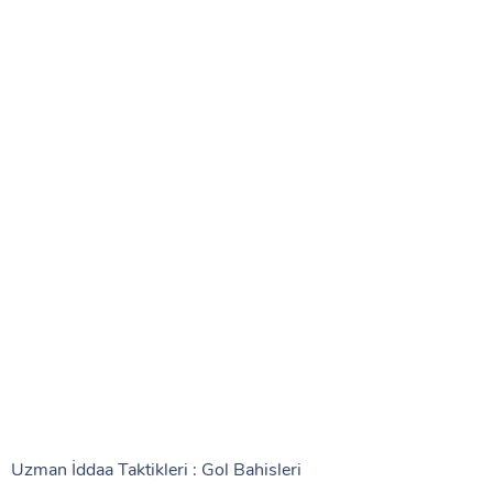
Uzman İddaa Taktikleri : Gol Bahisleri