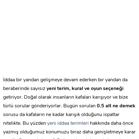
İddaa bir yandan gelişmeye devam ederken bir yandan da
beraberinde sayısız
yeni terim, kural ve oyun seçeneği
getiriyor. Doğal olarak insanların kafaları karışıyor ve bize
türlü sorular gönderiyorlar. Bugün sorulan
0.5 alt ne demek
sorusu da kafaların ne kadar karışık olduğunu ispatlar
nitelikte. Bu yüzden
yeni iddaa terimleri
hakkında daha önce
yazmış olduğumuz konumuzu biraz daha genişletmeye karar